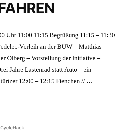
DFAHREN
00 Uhr 11:00 11:15 Begrüßung 11:15 – 11:30
Pedelec-Verleih an der BUW – Matthias
r Ölberg – Vorstellung der Initiative –
ei Jahre Lastenrad statt Auto – ein
türtzer 12:00 – 12:15 Fienchen // …
Veröffentlicht
CycleHack