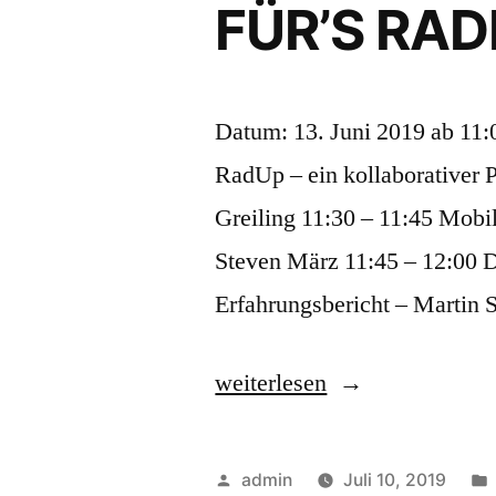
FÜR’S RA
Datum: 13. Juni 2019 ab 11:
RadUp – ein kollaborativer 
Greiling 11:30 – 11:45 Mobile
Steven März 11:45 – 12:00 Dr
Erfahrungsbericht – Martin S
„#radupWuppertal
weiterlesen
bei
NEUE
Veröffentlicht
admin
Juli 10, 2019