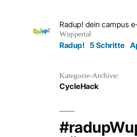
Zum
Inhalt
Radup! dein campus e
springen
Wuppertal
Radup!
5 Schritte
A
Kategorie-Archive:
CycleHack
#radupWup