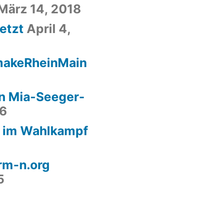
März 14, 2018
etzt
April 4,
#makeRheinMain
n Mia-Seeger-
16
a im Wahlkampf
orm-n.org
5