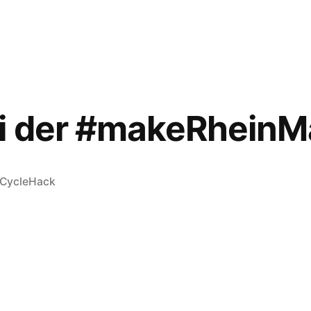
in
ei der #makeRheinM
Veröffentlicht
CycleHack
in