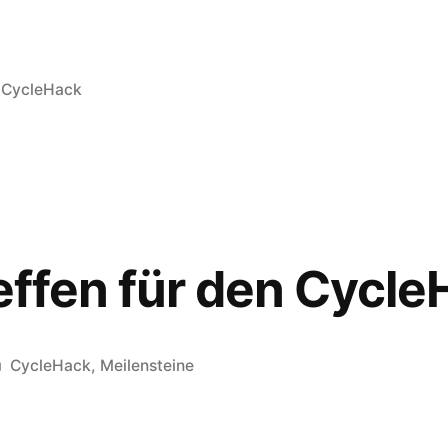
Veröffentlicht
CycleHack
in
Treffen für den Cycl
Veröffentlicht
CycleHack
,
Meilensteine
in