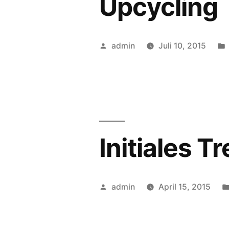
Upcycling
Veröffentlicht
admin
Juli 10, 2015
von
Initiales 
Veröffentlicht
admin
April 15, 2015
von